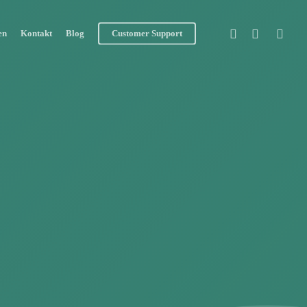
facebook
linkedin
email
en
Kontakt
Blog
Customer Support